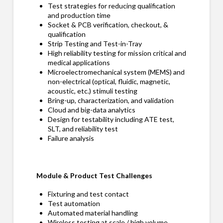
Test strategies for reducing qualification
and production time
Socket & PCB verification, checkout, &
qualification
Strip Testing and Test-in-Tray
High reliability testing for mission critical and
medical applications
Microelectromechanical system (MEMS) and
non-electrical (optical, fluidic, magnetic,
acoustic, etc.) stimuli testing
Bring-up, characterization, and validation
Cloud and big-data analytics
Design for testability including ATE test,
SLT, and reliability test
Failure analysis
Module & Product Test Challenges
Fixturing and test contact
Test automation
Automated material handling
Wireless testing at scale / high volume