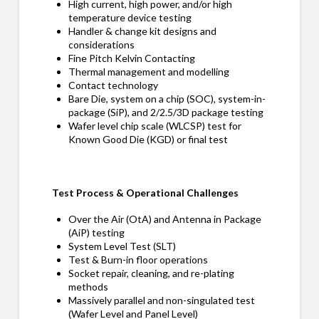
High current, high power, and/or high
temperature device testing
Handler & change kit designs and
considerations
Fine Pitch Kelvin Contacting
Thermal management and modelling
Contact technology
Bare Die, system on a chip (SOC), system-in-
package (SiP), and 2/2.5/3D package testing
Wafer level chip scale (WLCSP) test for
Known Good Die (KGD) or final test
Test Process & Operational Challenges
Over the Air (OtA) and Antenna in Package
(AiP) testing
System Level Test (SLT)
Test & Burn-in floor operations
Socket repair, cleaning, and re-plating
methods
Massively parallel and non-singulated test
(Wafer Level and Panel Level)