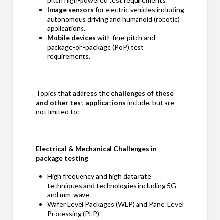
pitch high-powered test requirements.
Image sensors
for electric vehicles including
autonomous driving and humanoid (robotic)
applications.
Mobile devices
with fine-pitch and
package-on-package (PoP) test
requirements.
Topics that address the
challenges of these
and other test applications
include, but are
not limited to:
Electrical & Mechanical Challenges in
package testing
High frequency and high data rate
techniques and technologies including 5G
and mm-wave
Wafer Level Packages (WLP) and Panel Level
Processing (PLP)